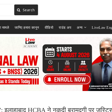
Search
ा मामले
जानिए हमारा कानून
वीडियो
राउंड अप
अन्य
LiveLaw Eng
कार्य': इलाहाबाद HCBA ने नकदी बरामदगी पर जस्टि