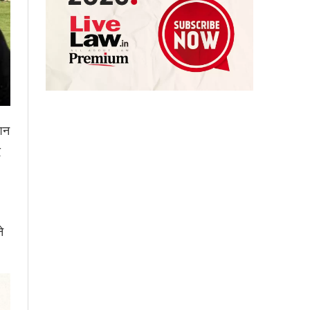
एशन
द
े