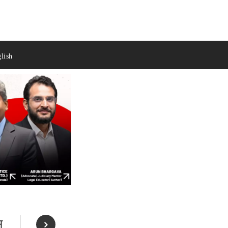
lish
स