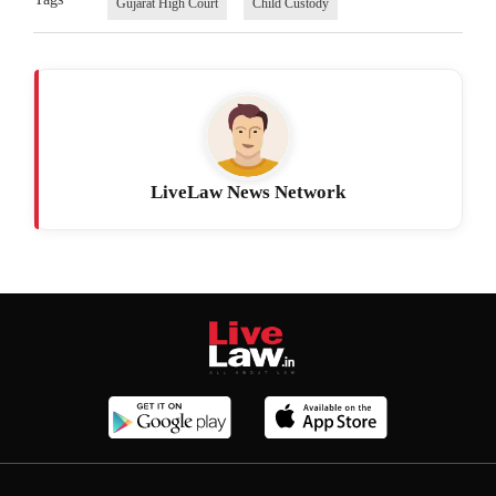
Gujarat High Court
Child Custody
LiveLaw News Network