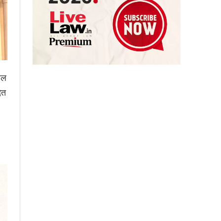
वल
ित