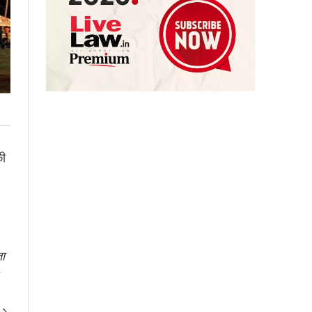
की
ता