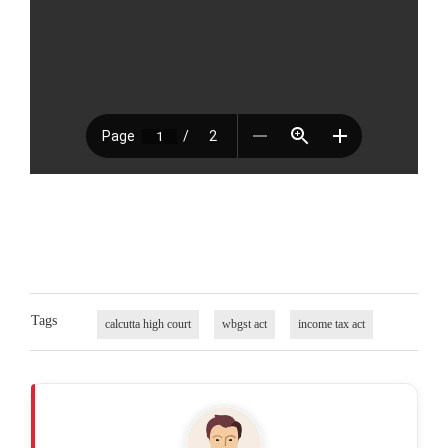
Tags
calcutta high court
wbgst act
income tax act