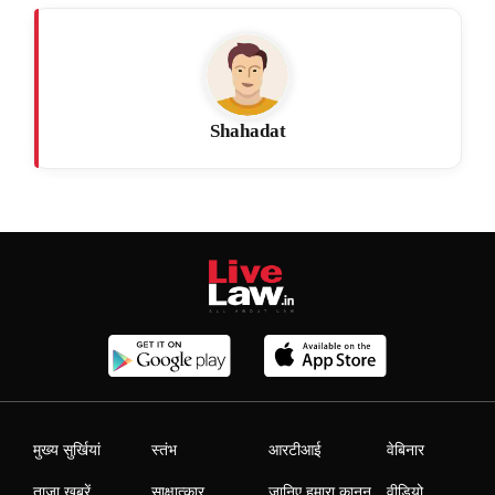
Shahadat
मुख्य सुर्खियां
स्तंभ
आरटीआई
वेबिनार
ताजा खबरें
साक्षात्कार
जानिए हमारा कानून
वीडियो