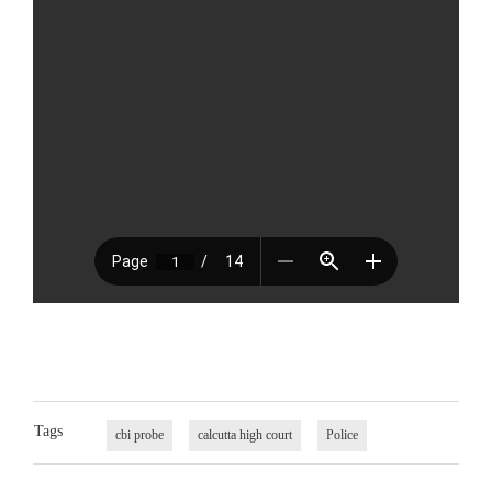
Tags
cbi probe
calcutta high court
Police