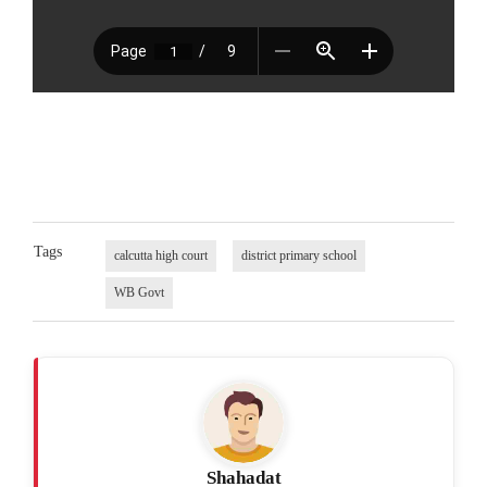
Tags
calcutta high court
district primary school
WB Govt
Shahadat