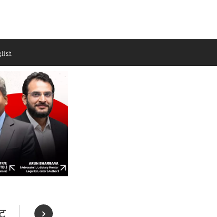
lish
ीट