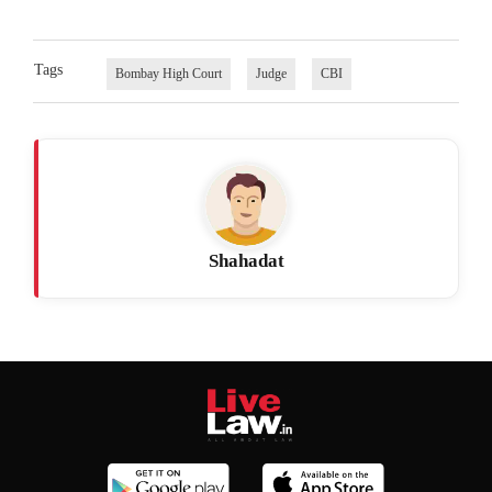
Tags
Bombay High Court
Judge
CBI
Shahadat