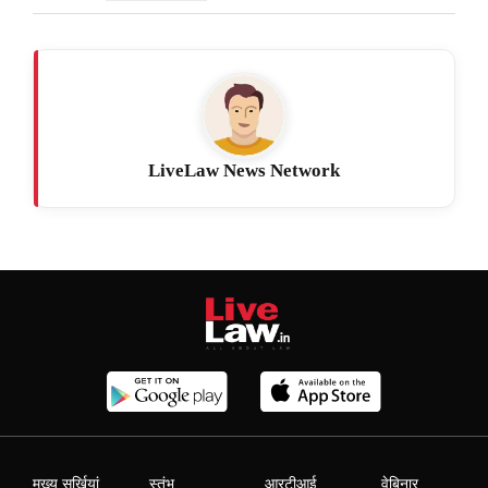
LiveLaw News Network
मुख्य सुर्खियां
स्तंभ
आरटीआई
वेबिनार