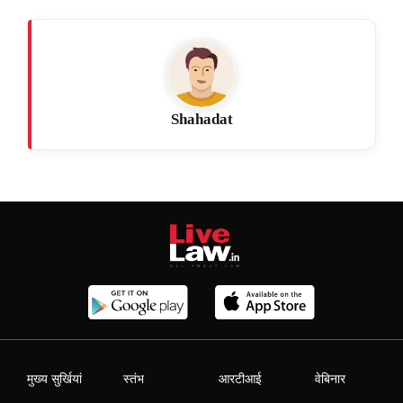
Shahadat
मुख्य सुर्खियां
स्तंभ
आरटीआई
वेबिनार