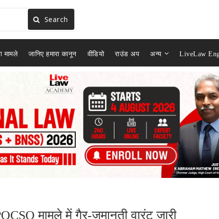
Search
ा मामले
जानिए हमारा कानून
वीडियो
राउंड अप
अन्य
LiveLaw Eng
POCSO मामले में गैर-जमानती वारंट जारी