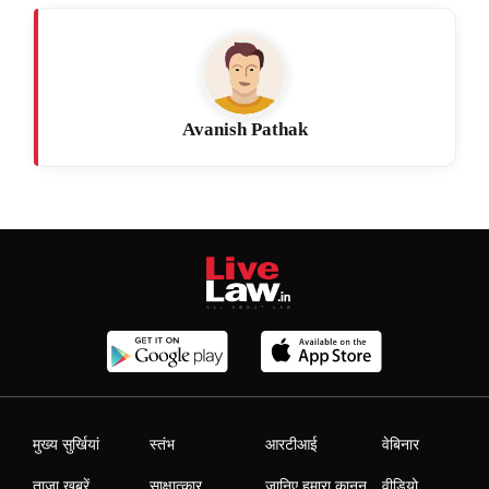
Avanish Pathak
मुख्य सुर्खियां
स्तंभ
आरटीआई
वेबिनार
ताजा खबरें
साक्षात्कार
जानिए हमारा कानून
वीडियो