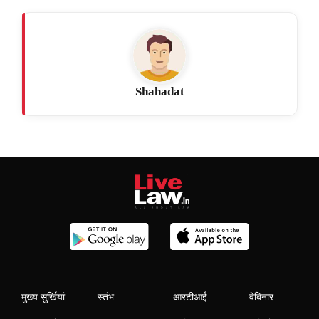
Shahadat
मुख्य सुर्खियां
स्तंभ
आरटीआई
वेबिनार