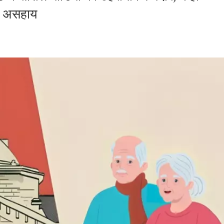
र असहाय