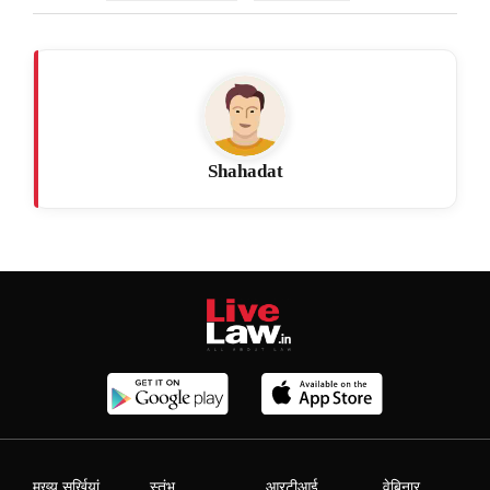
Shahadat
मुख्य सुर्खियां
स्तंभ
आरटीआई
वेबिनार