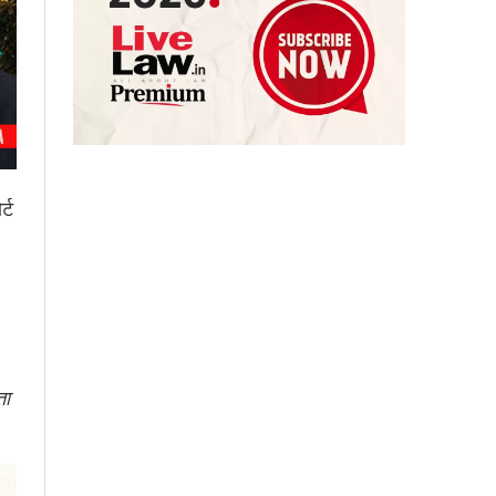
्ट
ता