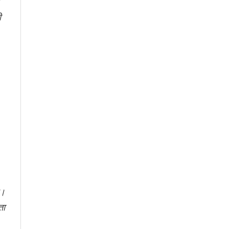
ी
ै।
ता