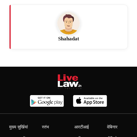
Shahadat
मुख्य सुर्खियां
स्तंभ
आरटीआई
वेबिनार