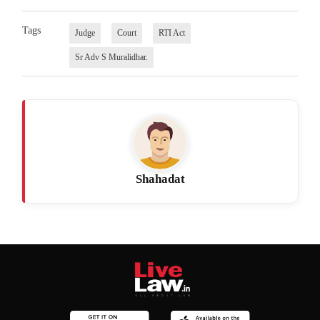
Tags
Judge
Court
RTI Act
Sr Adv S Muralidhar.
Shahadat