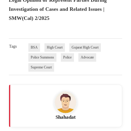
Legal Opinion or Represent Parties During
Investigation of Cases and Related Issues |
SMW(Cal) 2/2025
Tags
BSA
High Court
Gujarat High Court
Police Summons
Police
Advocate
Supreme Court
Shahadat