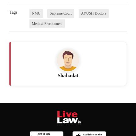
Tags
NMC
Supreme Court
AYUSH Doctors
Medical Practitioners
Shahadat