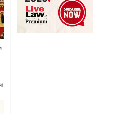
छा
ली