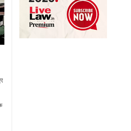
ुए
फ़