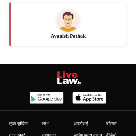
Avanish Pathak
मुख्य सुर्खियां
स्तंभ
आरटीआई
वेबिनार
ताजा खबरें
साक्षात्कार
जानिए हमारा कानून
वीडियो