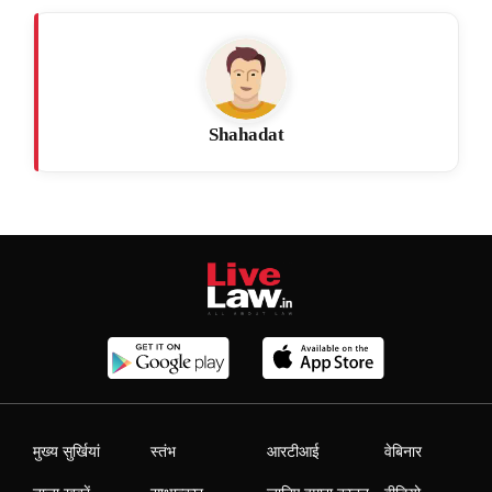
Shahadat
मुख्य सुर्खियां
स्तंभ
आरटीआई
वेबिनार