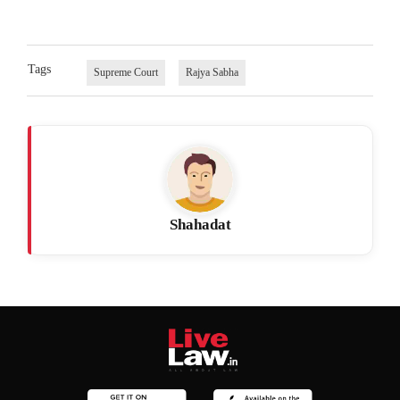
Tags
Supreme Court
Rajya Sabha
Shahadat