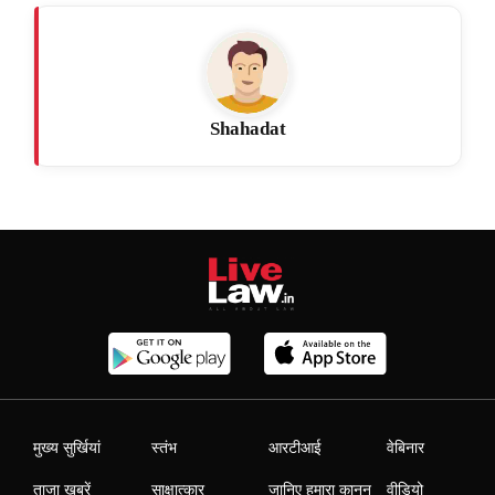
Shahadat
मुख्य सुर्खियां
स्तंभ
आरटीआई
वेबिनार
ताजा खबरें
साक्षात्कार
जानिए हमारा कानून
वीडियो