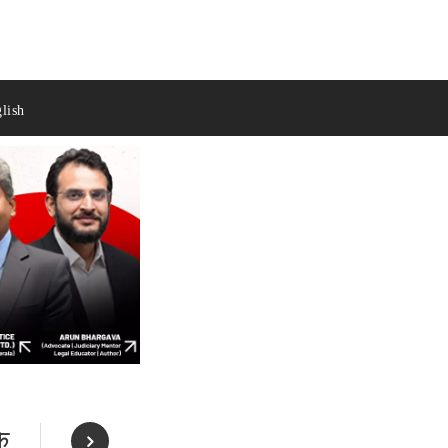
lish
के