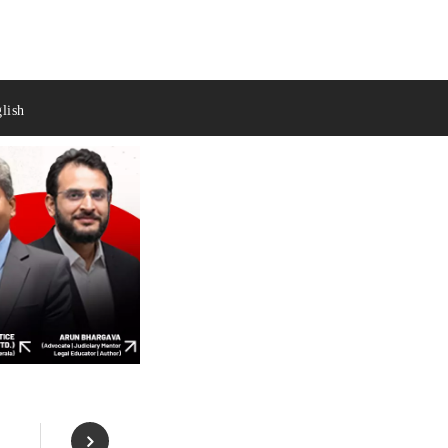
lish
: