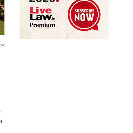
थान
े
न