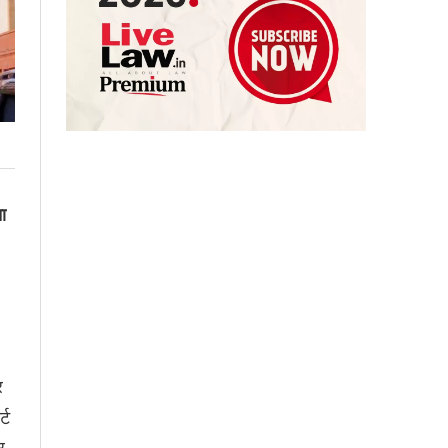
ा
र
्ट
र