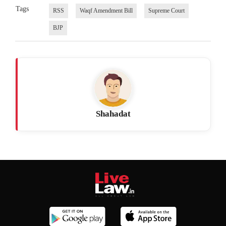
Tags
RSS
Waqf Amendment Bill
Supreme Court
BJP
Shahadat