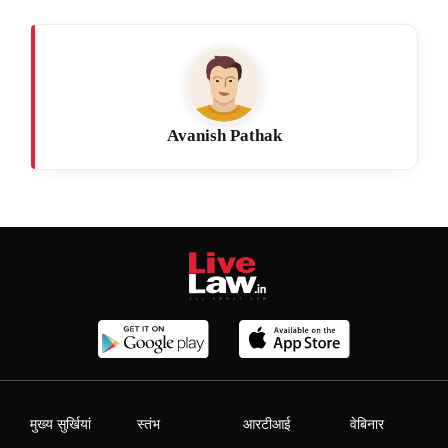
Avanish Pathak
मुख्य सुर्खियां
स्तंभ
आरटीआई
वेबिनार