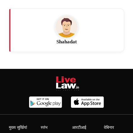
Shahadat
मुख्य सुर्खियां
स्तंभ
आरटीआई
वेबिनार