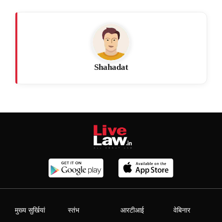
Shahadat
मुख्य सुर्खियां
स्तंभ
आरटीआई
वेबिनार