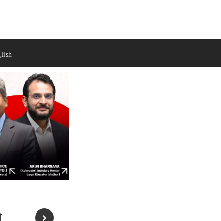
lish
े