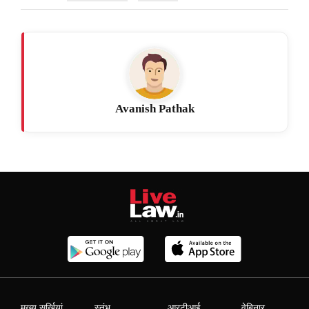
Avanish Pathak
मुख्य सुर्खियां
स्तंभ
आरटीआई
वेबिनार