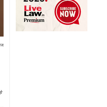
माज
झे