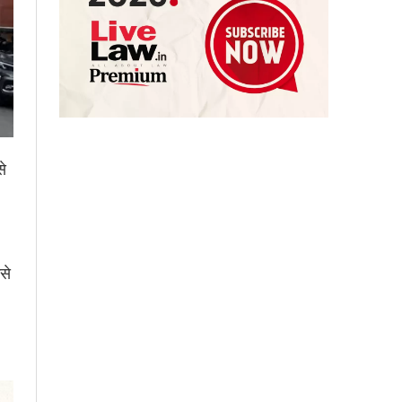
से
से