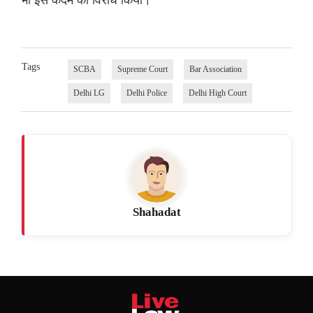
Tags
SCBA
Supreme Court
Bar Association
Delhi LG
Delhi Police
Delhi High Court
Shahadat