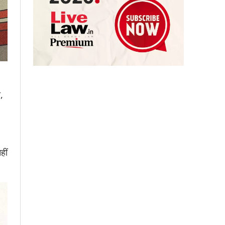
,
हीं