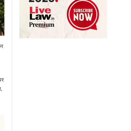
कर
पर
ा,