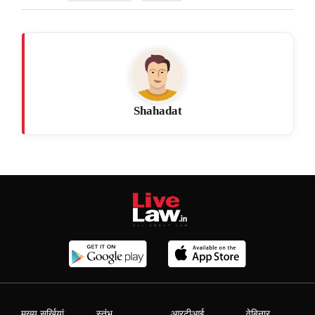
Shahadat
मुख्य सुर्खियां
स्तंभ
आरटीआई
वेबिनार