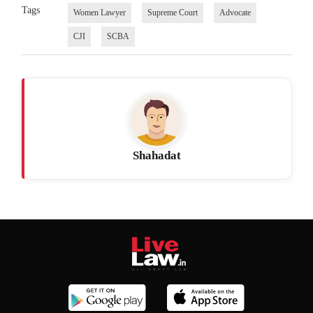
Tags
Women Lawyer
Supreme Court
Advocate
CJI
SCBA
Shahadat