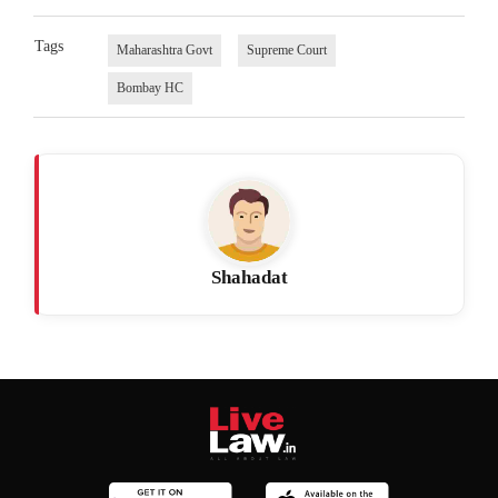
Tags
Maharashtra Govt
Supreme Court
Bombay HC
Shahadat