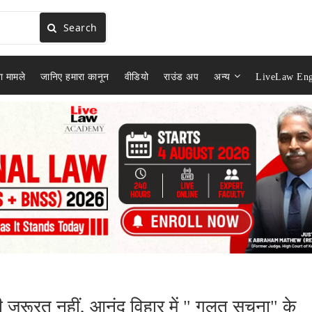
Search
ा मामले
जानिए हमारा कानून
वीडियो
राउंड अप
अन्य
LiveLaw Eng
 की जरूरत नहीं, आनंद विहार में " गलत सूचना" के