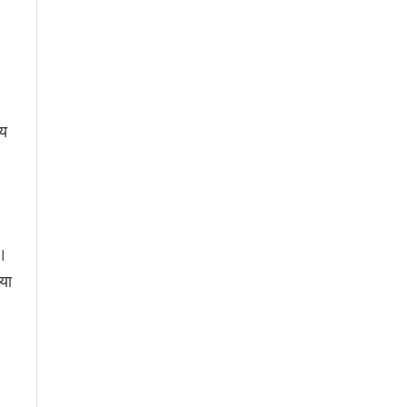
ीय
ा।
या