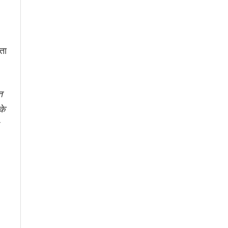
ता
त
के