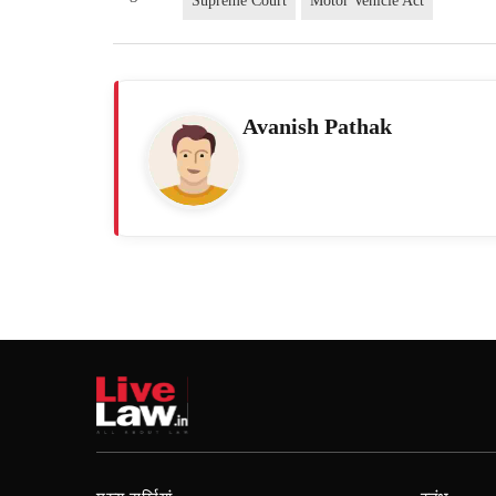
Supreme Court
Motor Vehicle Act
Avanish Pathak