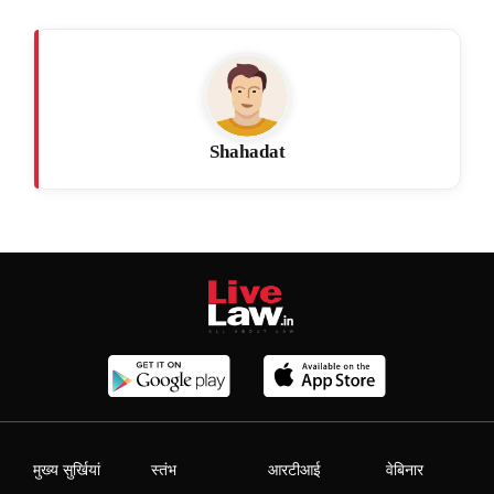
Shahadat
मुख्य सुर्खियां
स्तंभ
आरटीआई
वेबिनार