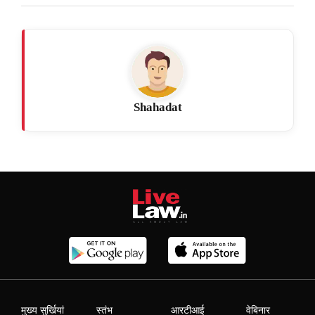
Shahadat
मुख्य सुर्खियां
स्तंभ
आरटीआई
वेबिनार